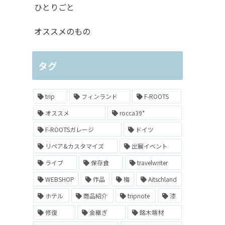
ひとりごと
オススメのもの
タグ
trip
フィンランド
F-ROOTS
オススメ
rocca39*
F-ROOTSガレージ
ドイツ
リペア&カスタマイズ
出展イベント
ライブ
保存食
travelwriter
WEBSHOP
作品
梅
Aitschland
ホテル
商品紹介
tripnote
漆
修復
金継ぎ
銘木端材