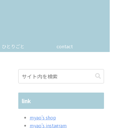
ひとりごと
contact
link
myao’s shop
myao’s instagram