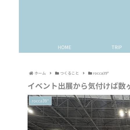
HOME
TRIP
ホーム
つくること
rocca39*
イベント出展から気付けば数
rocca39*