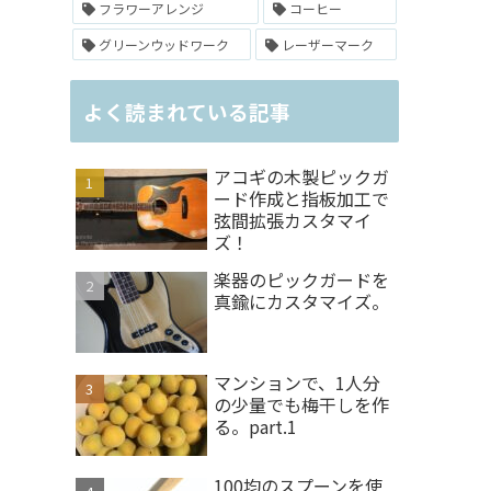
フラワーアレンジ
コーヒー
グリーンウッドワーク
レーザーマーク
よく読まれている記事
アコギの木製ピックガ
ード作成と指板加工で
弦間拡張カスタマイ
ズ！
楽器のピックガードを
真鍮にカスタマイズ。
マンションで、1人分
の少量でも梅干しを作
る。part.1
100均のスプーンを使