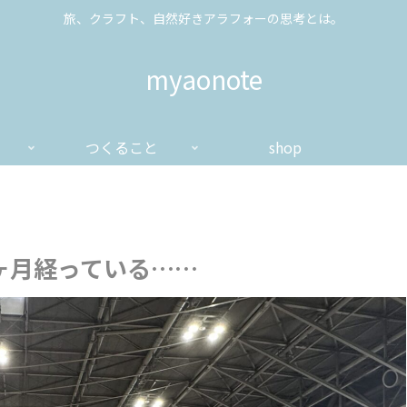
旅、クラフト、自然好きアラフォーの思考とは。
myaonote
つくること
shop
ヶ月経っている……