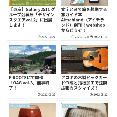
【東京】Gallery2511 グ
文字と音で旅を想像する
ループ公募展「デザイン
旅ガイド本
スクエアvol.2」に出展
Aitschland（アイチラ
します！
ンド）創刊！webshop
からどうぞ！
2022.10.27
2022.10.18
2022.11.08
つくること
つくること
F-ROOTSにて開催
アコギの木製ピックガー
「OAG vol.3」無事終
ド作成と指板加工で弦間
了！
拡張カスタマイズ！
2022.09.29
2022.08.22
オススメのもの
つくること