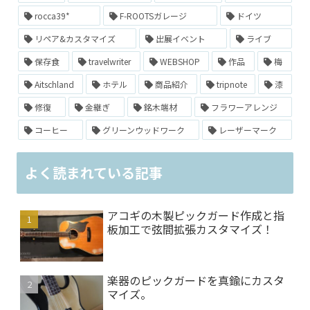
rocca39*
F-ROOTSガレージ
ドイツ
リペア&カスタマイズ
出展イベント
ライブ
保存食
travelwriter
WEBSHOP
作品
梅
Aitschland
ホテル
商品紹介
tripnote
漆
修復
金継ぎ
銘木端材
フラワーアレンジ
コーヒー
グリーンウッドワーク
レーザーマーク
よく読まれている記事
アコギの木製ピックガード作成と指
板加工で弦間拡張カスタマイズ！
楽器のピックガードを真鍮にカスタ
マイズ。