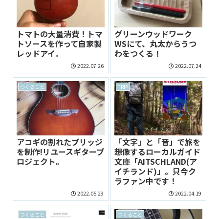
トマトの大量消費！トマ
グリーンウッドワーク
トソースを作って自家製
WSにて、丸太からうつ
レッドアイ。
わをつくる！
2022.07.26
2022.07.24
つくること
TRIP
アコギの割れたブリッジ
「文字」と「音」で旅を
を制作!リユースギタープ
想像するローカルガイド
ロジェクト。
文庫「AITSCHLAND(ア
イチランド)」。只今ク
ラファン中です！
2022.05.29
2022.04.19
つくること
つくること