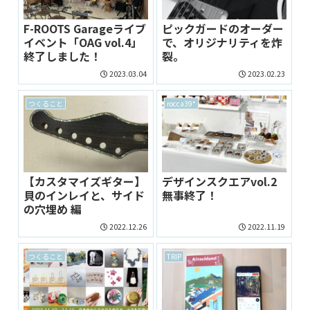
F-ROOTS Garageライブ
ピックガードのオーダー
イベント「OAG vol.4」
で、オリジナリティを炸
終了しました！
裂。
2023.03.04
2023.02.23
つくること
rocca39*
【カスタマイズギター】
デザインスクエアvol.2
貝のインレイと、サイド
無事終了！
の穴埋め 編
2022.12.26
2022.11.19
つくること
TRIP