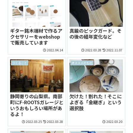
ギター銘木端材で作るア
真鍮のピックガード。そ
クセサリーをwebshop
の後の経年変化など
で販売しています
2022.04.14
2022.03.28
2022.11.07
つくること
オススメのもの
静岡寄りの山梨県。南部
欠けた！割れた！そこに
町にF-ROOTSガレージと
よぎる「金継ぎ」という
いうおもしろい場所があ
選択肢
るよ！
2022.03.25
2022.03.28
2022.03.20