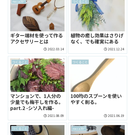
rocca39*
つくること
ギター端材を使って作る
植物の癒し効果はさりげ
アクセサリーとは
なく、でも確実にある
2022.03.14
2021.12.24
つくること
つくること
マンションで、1人分の
100均のスプーンを使い
少量でも梅干しを作る。
やすく削る。
part.2 -シソ入れ編-
2021.08.09
2021.06.19
つくること
rocca39*