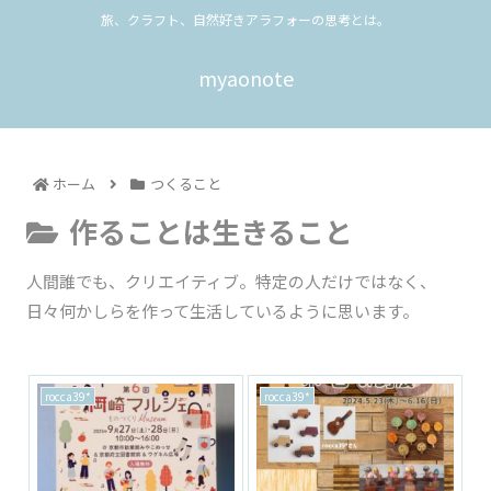
旅、クラフト、自然好きアラフォーの思考とは。
myaonote
ホーム
つくること
作ることは生きること
人間誰でも、クリエイティブ。特定の人だけではなく、
日々何かしらを作って生活しているように思います。
rocca39*
rocca39*