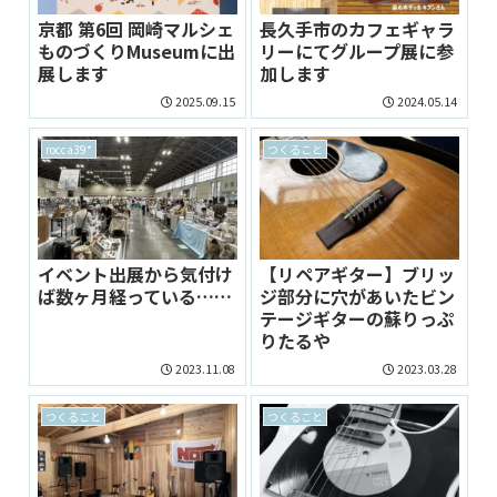
京都 第6回 岡崎マルシェ
長久手市のカフェギャラ
ものづくりMuseumに出
リーにてグループ展に参
展します
加します
2025.09.15
2024.05.14
rocca39*
つくること
イベント出展から気付け
【リペアギター】ブリッ
ば数ヶ月経っている……
ジ部分に穴があいたビン
テージギターの蘇りっぷ
りたるや
2023.11.08
2023.03.28
つくること
つくること