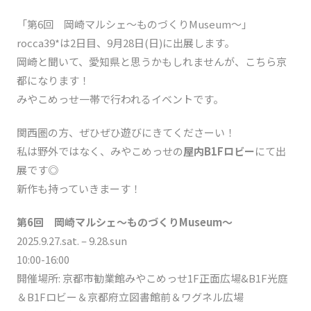
「第6回 岡崎マルシェ〜ものづくりMuseum〜」
rocca39*は2日目、9月28日(日)に出展します。
岡崎と聞いて、愛知県と思うかもしれませんが、こちら京
都になります！
みやこめっせ一帯で行われるイベントです。
関西圏の方、ぜひぜひ遊びにきてくださーい！
私は野外ではなく、みやこめっせの
屋内B1Fロビー
にて出
展です◎
新作も持っていきまーす！
第6回 岡崎マルシェ〜ものづくりMuseum〜
2025.9.27.sat. – 9.28.sun
10:00-16:00
開催場所: 京都市勧業館みやこめっせ1F正面広場&B1F光庭
＆B1Fロビー＆京都府立図書館前＆ワグネル広場