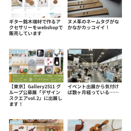
ギター銘木端材で作るア
ヌメ革のネームタグがな
クセサリーをwebshopで
かなかカッコイイ！
販売しています
つくること
rocca39*
【東京】Gallery2511 グ
イベント出展から気付け
ループ公募展「デザイン
ば数ヶ月経っている……
スクエアvol.2」に出展し
ます！
rocca39*
rocca39*