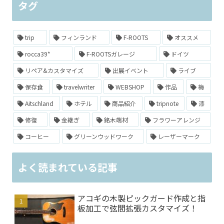
タグ
trip
フィンランド
F-ROOTS
オススメ
rocca39*
F-ROOTSガレージ
ドイツ
リペア&カスタマイズ
出展イベント
ライブ
保存食
travelwriter
WEBSHOP
作品
梅
Aitschland
ホテル
商品紹介
tripnote
漆
修復
金継ぎ
銘木端材
フラワーアレンジ
コーヒー
グリーンウッドワーク
レーザーマーク
よく読まれている記事
アコギの木製ピックガード作成と指
板加工で弦間拡張カスタマイズ！