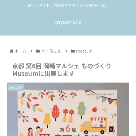
旅、クラフト、自然好きアラフォーの思考とは。
myaonote
ホーム
つくること
rocca39*
京都 第6回 岡崎マルシェ ものづくり
Museumに出展します
rocca39*