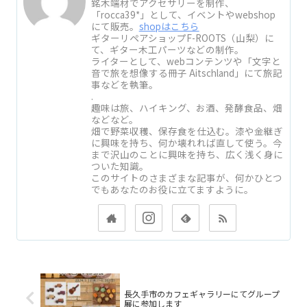
銘木端材でアクセサリーを制作、
「rocca39*」として、イベントやwebshop
にて販売。
shopはこちら
ギターリペアショップF-ROOTS（山梨）に
て、ギター木工パーツなどの制作。
ライターとして、webコンテンツや「文字と
音で旅を想像する冊子 Aitschland」にて旅記
事などを執筆。
.
趣味は旅、ハイキング、お酒、発酵食品、畑
などなど。
畑で野菜収穫、保存食を仕込む。漆や金継ぎ
に興味を持ち、何か壊れれば直して使う。今
まで沢山のことに興味を持ち、広く浅く身に
ついた知識。
このサイトのさまざまな記事が、何かひとつ
でもあなたのお役に立てますように。
長久手市のカフェギャラリーにてグループ
展に参加します