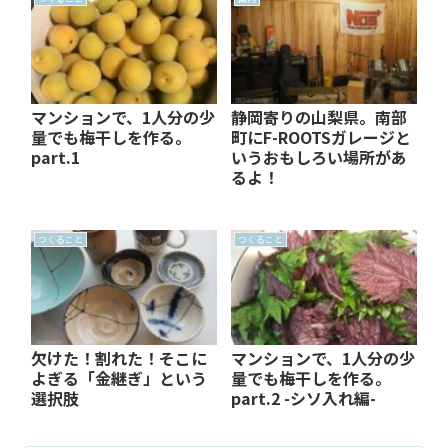
マンションで、1人分の少
静岡寄りの山梨県。南部
量でも梅干しを作る。
町にF-ROOTSガレージと
part.1
いうおもしろい場所があ
るよ！
つくること
つくること
欠けた！割れた！そこに
マンションで、1人分の少
よぎる「金継ぎ」という
量でも梅干しを作る。
選択肢
part.2 -シソ入れ編-