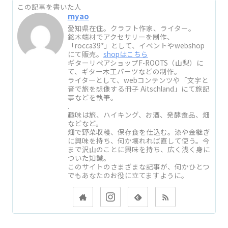
この記事を書いた人
myao
愛知県在住。クラフト作家、ライター。
銘木端材でアクセサリーを制作、
「rocca39*」として、イベントやwebshop
にて販売。
shopはこちら
ギターリペアショップF-ROOTS（山梨）に
て、ギター木工パーツなどの制作。
ライターとして、webコンテンツや「文字と
音で旅を想像する冊子 Aitschland」にて旅記
事などを執筆。
.
趣味は旅、ハイキング、お酒、発酵食品、畑
などなど。
畑で野菜収穫、保存食を仕込む。漆や金継ぎ
に興味を持ち、何か壊れれば直して使う。今
まで沢山のことに興味を持ち、広く浅く身に
ついた知識。
このサイトのさまざまな記事が、何かひとつ
でもあなたのお役に立てますように。