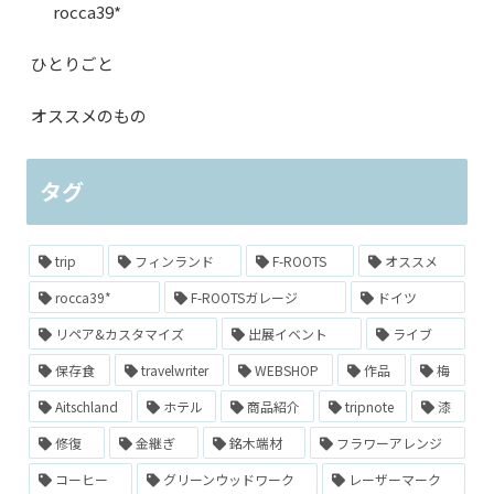
rocca39*
ひとりごと
オススメのもの
タグ
trip
フィンランド
F-ROOTS
オススメ
rocca39*
F-ROOTSガレージ
ドイツ
リペア&カスタマイズ
出展イベント
ライブ
保存食
travelwriter
WEBSHOP
作品
梅
Aitschland
ホテル
商品紹介
tripnote
漆
修復
金継ぎ
銘木端材
フラワーアレンジ
コーヒー
グリーンウッドワーク
レーザーマーク