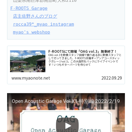
 山梨県南巨摩郡南部町大和2110
F-ROOTS Garage
店主佐野さんのブログ
rocca39*_myao instagram
myao's webshop
F-ROOTSにて開催「OAG vol.3」無事終了！
OAG vol.3を飲食スタッフ目線で振り返る主に飲食スタッフと
して行ってきました、F-ROOTS主催オープンアコースティッ
クガレージvol.3。この大自然をバックにライブイベントで
す！いつもギターパーツを作らせて
www.myaonote.net
2022.09.29
Open Acoustic Garage Vol.X1 特別編 2022/2/19