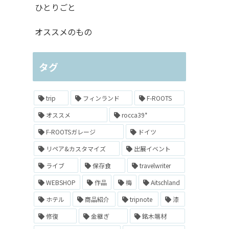
ひとりごと
オススメのもの
タグ
trip
フィンランド
F-ROOTS
オススメ
rocca39*
F-ROOTSガレージ
ドイツ
リペア&カスタマイズ
出展イベント
ライブ
保存食
travelwriter
WEBSHOP
作品
梅
Aitschland
ホテル
商品紹介
tripnote
漆
修復
金継ぎ
銘木端材