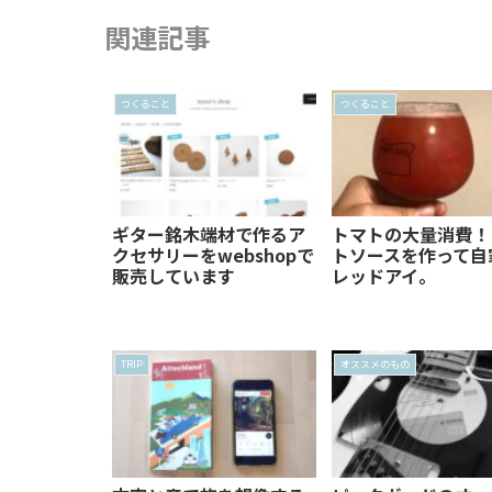
関連記事
つくること
つくること
ギター銘木端材で作るア
トマトの大量消費！
クセサリーをwebshopで
トソースを作って自
販売しています
レッドアイ。
TRIP
オススメのもの