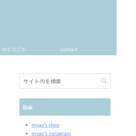
ひとりごと
contact
link
myao’s shop
myao’s instagram