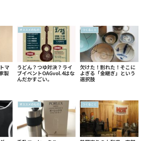
オススメのもの
つくること
トマ
うどん？つゆ対決？ライ
欠けた！割れた！そこに
家製
ブイベントOAGvol.4はな
よぎる「金継ぎ」という
んだかすごい。
選択肢
オススメのもの
つくること