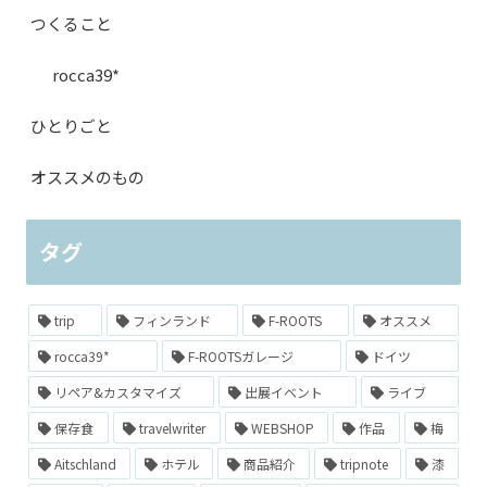
つくること
rocca39*
ひとりごと
オススメのもの
タグ
trip
フィンランド
F-ROOTS
オススメ
rocca39*
F-ROOTSガレージ
ドイツ
リペア&カスタマイズ
出展イベント
ライブ
保存食
travelwriter
WEBSHOP
作品
梅
Aitschland
ホテル
商品紹介
tripnote
漆