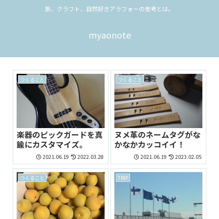
旅、クラフト、自然好きアラフォーの思考とは。
myaonote
つくること
つくること
楽器のピックガードを真
ヌメ革のネームタグがな
鍮にカスタマイズ。
かなかカッコイイ！
2021.06.19
2022.03.28
2021.06.19
2023.02.05
つくること
TRIP