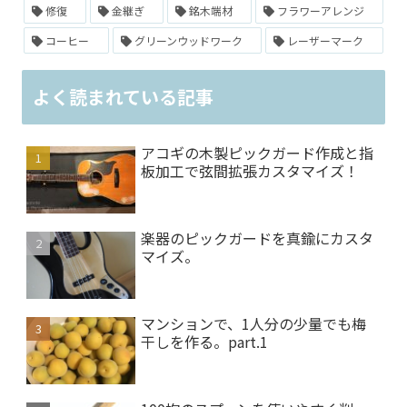
修復
金継ぎ
銘木端材
フラワーアレンジ
コーヒー
グリーンウッドワーク
レーザーマーク
よく読まれている記事
アコギの木製ピックガード作成と指
板加工で弦間拡張カスタマイズ！
楽器のピックガードを真鍮にカスタ
マイズ。
マンションで、1人分の少量でも梅
干しを作る。part.1